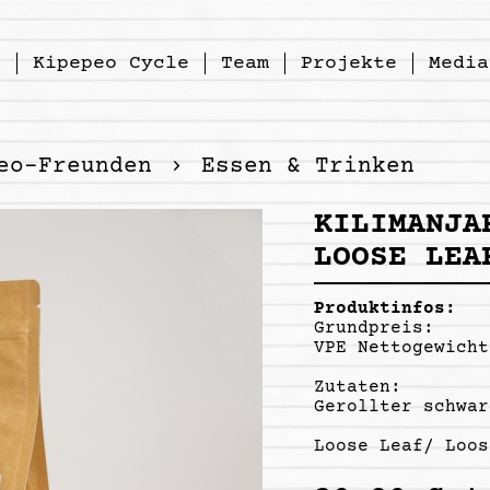
p
Kipepeo Cycle
Team
Projekte
Media
eo-Freunden
Essen & Trinken
KILIMANJA
LOOSE LEA
Produktinfos:
Grundpreis:
VPE Nettogewicht
Zutaten:
Gerollter schwar
Loose Leaf/ Loos