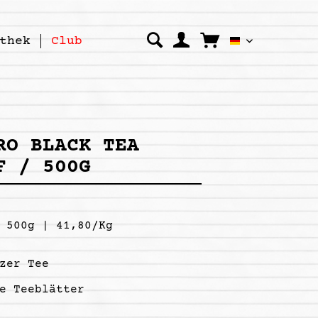
thek
Club
Kipepeo Clo
RO BLACK TEA
F / 500G
 500g | 41,80/Kg
zer Tee
e Teeblätter