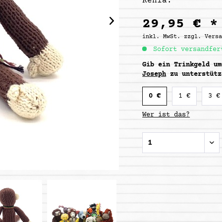
Kenia.
29,95 € *
inkl. MwSt.
zzgl. Vers
Sofort versandfer
Gib ein Trinkgeld u
Joseph
zu unterstütz
0 €
1 €
3 €
Wer ist das?