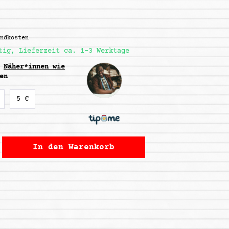
andkosten
tig, Lieferzeit ca. 1-3 Werktage
m
Näher*innen wie
en
5 €
In den
Warenkorb