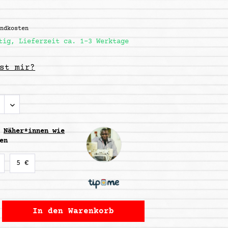
andkosten
tig, Lieferzeit ca. 1-3 Werktage
st mir?
m
Näher*innen wie
en
5 €
In den
Warenkorb