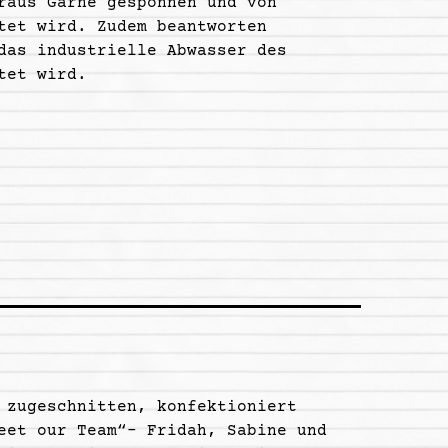
raus Garne gesponnen und von
tet wird. Zudem beantworten
das industrielle Abwasser des
tet wird.
 zugeschnitten, konfektioniert
eet our Team“- Fridah, Sabine und